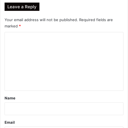
Leave a Reply
Your email address will not be published.
Required fields are
marked
*
C
o
m
m
e
n
t
*
Name
Email