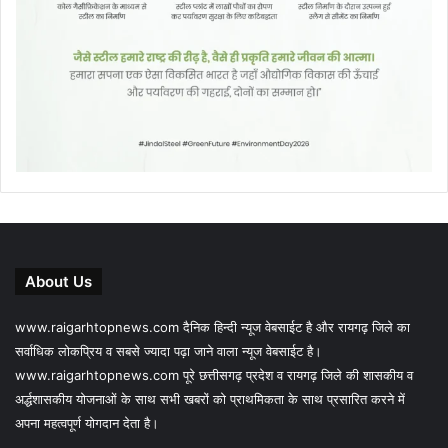
About Us
www.raigarhtopnews.com दैनिक हिन्दी न्यूज वेबसाईट है और रायगढ़ जिले का
सर्वाधिक लोकप्रिय व सबसे ज्यादा पढ़ा जाने वाला न्यूज वेबसाईट है।
www.raigarhtopnews.com पूरे छत्तीसगढ़ प्रदेश व रायगढ़ जिले की शासकीय व
अर्द्धशासकीय योजनाओं के साथ सभी खबरों को प्राथमिकता के साथ प्रसारित करने में
अपना महत्वपूर्ण योगदान देता है।