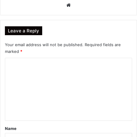
Website
Leave a Reply
Your email address will not be published.
Required fields are
marked
*
C
o
m
m
e
n
t
*
Name