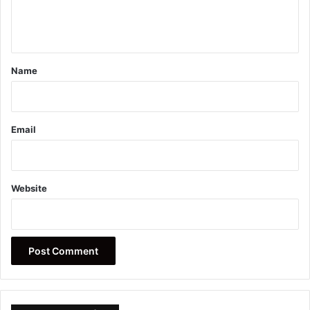
e
n
t
*
Name
Email
Website