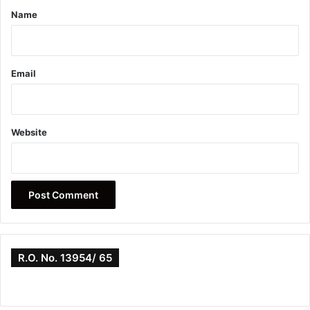
*
Name
Email
Website
R.O. No. 13954/ 65