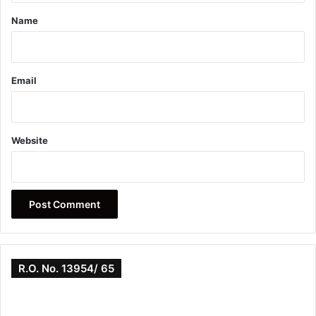
*
Name
Email
Website
R.O. No. 13954/ 65