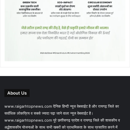
About Us
www.raigarhtopnews.com दैनिक हिन्दी न्यूज वेबसाईट है और रायगढ़ जिले का
सर्वाधिक लोकप्रिय व सबसे ज्यादा पढ़ा जाने वाला न्यूज वेबसाईट है।
www.raigarhtopnews.com पूरे छत्तीसगढ़ प्रदेश व रायगढ़ जिले की शासकीय व
अर्द्धशासकीय योजनाओं के साथ सभी खबरों को प्राथमिकता के साथ प्रसारित करने में