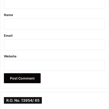
t
*
Name
Email
Website
R.O. No. 13954/ 65