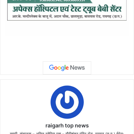
raigarh top news
स्वामी, संचालक – अनिल रतेरिया पता – गौरीशंकर मंदिर रोड़, रायगढ़ (छ.ग.) ईमेल: