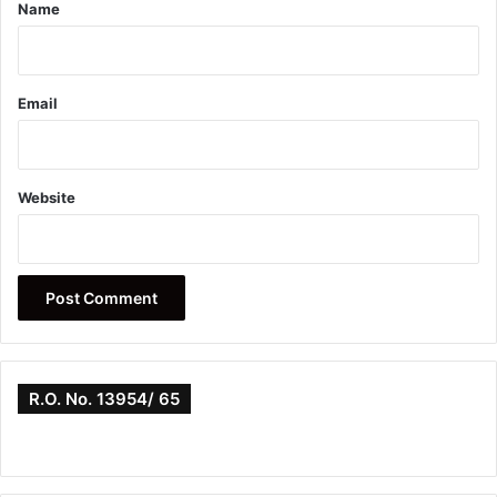
*
Name
Email
Website
R.O. No. 13954/ 65