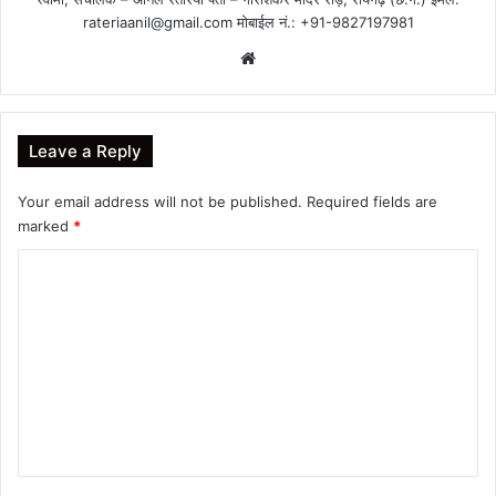
rateriaanil@gmail.com
मोबाईल नं.: +91-9827197981
Website
Leave a Reply
Your email address will not be published.
Required fields are
marked
*
C
o
m
m
e
n
t