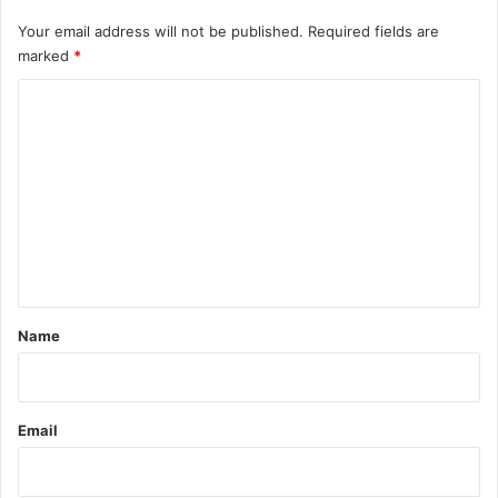
Your email address will not be published.
Required fields are
marked
*
C
o
m
m
e
n
t
*
Name
Email