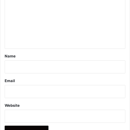
o
m
m
e
n
t
*
Name
Email
Website